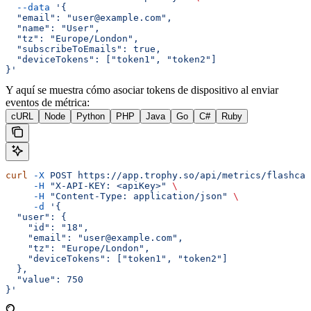
  --data
 '{
  "email": "user@example.com",
  "name": "User",
  "tz": "Europe/London",
  "subscribeToEmails": true,
  "deviceTokens": ["token1", "token2"]
}'
Y aquí se muestra cómo asociar tokens de dispositivo al enviar
eventos de métrica:
cURL
Node
Python
PHP
Java
Go
C#
Ruby
curl
 -X
 POST
 https://app.trophy.so/api/metrics/flashcar
     -H
 "X-API-KEY: <apiKey>"
 \
     -H
 "Content-Type: application/json"
 \
     -d
 '{
  "user": {
    "id": "18",
    "email": "user@example.com",
    "tz": "Europe/London",
    "deviceTokens": ["token1", "token2"]
  },
  "value": 750
}'