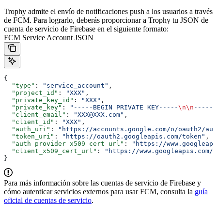
Trophy admite el envío de notificaciones push a los usuarios a través
de FCM. Para lograrlo, deberás proporcionar a Trophy tu JSON de
cuenta de servicio de Firebase en el siguiente formato:
FCM Service Account JSON
{
  "type"
: 
"service_account"
,
  "project_id"
: 
"XXX"
,
  "private_key_id"
: 
"XXX"
,
  "private_key"
: 
"-----BEGIN PRIVATE KEY-----
\n\n
-----E
  "client_email"
: 
"XXX@XXX.com"
,
  "client_id"
: 
"XXX"
,
  "auth_uri"
: 
"https://accounts.google.com/o/oauth2/aut
  "token_uri"
: 
"https://oauth2.googleapis.com/token"
,
  "auth_provider_x509_cert_url"
: 
"https://www.googleapi
  "client_x509_cert_url"
: 
"https://www.googleapis.com/
}
Para más información sobre las cuentas de servicio de Firebase y
cómo autenticar servicios externos para usar FCM, consulta la
guía
oficial de cuentas de servicio
.