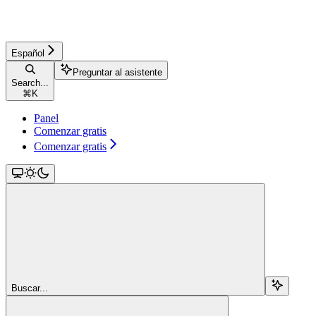
Español
Preguntar al asistente
Search...
⌘
K
Panel
Comenzar gratis
Comenzar gratis
Buscar...