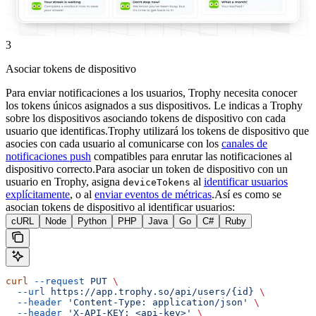
3
Asociar tokens de dispositivo
Para enviar notificaciones a los usuarios, Trophy necesita conocer
los tokens únicos asignados a sus dispositivos. Le indicas a Trophy
sobre los dispositivos asociando tokens de dispositivo con cada
usuario que identificas.
Trophy utilizará los tokens de dispositivo que
asocies con cada usuario al comunicarse con los
canales de
notificaciones push
compatibles para enrutar las notificaciones al
dispositivo correcto.
Para asociar un token de dispositivo con un
usuario en Trophy, asigna
al
identificar usuarios
deviceTokens
explícitamente
, o al
enviar eventos de métricas
.
Así es como se
asocian tokens de dispositivo al identificar usuarios:
cURL
Node
Python
PHP
Java
Go
C#
Ruby
curl
 --request
 PUT
 \
  --url
 https://app.trophy.so/api/users/{id}
 \
  --header
 'Content-Type: application/json'
 \
  --header
 'X-API-KEY: <api-key>'
 \