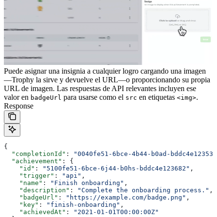
Puede asignar una insignia a cualquier logro cargando una imagen
—Trophy la sirve y devuelve el URL—o proporcionando su propia
URL de imagen. Las respuestas de API relevantes incluyen ese
valor en
para usarse como el
en etiquetas
.
badgeUrl
src
<img>
Response
{
  "completionId"
: 
"0040fe51-6bce-4b44-b0ad-bddc4e123534
  "achievement"
: {
    "id"
: 
"5100fe51-6bce-6j44-b0hs-bddc4e123682"
,
    "trigger"
: 
"api"
,
    "name"
: 
"Finish onboarding"
,
    "description"
: 
"Complete the onboarding process."
,
    "badgeUrl"
: 
"https://example.com/badge.png"
,
    "key"
: 
"finish-onboarding"
,
    "achievedAt"
: 
"2021-01-01T00:00:00Z"