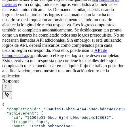
métricas
en tu código, todos los logros vinculados a la métrica se
rastrearán automáticamente.
De manera similar, si estás usando
logros de racha, todos los logros relacionados con la racha del
usuario se desbloquearán automáticamente cuando un usuario
alcance la longitud de racha respectiva.
Los logros compuestos
también se completan automáticamente. Se desbloquean tan pronto
como un usuario ha completado todos sus logros prerequisito. No se
necesitan llamadas API adicionales.
Sin embargo, si está utilizando
logros de API, deberá marcarlos como completados para cada
usuario según corresponda. Para ello, puede usar la
API de
Completar Logro
utilizando el
del logro que desea completar.
key
Esto devolverá una respuesta que contiene los detalles del logro
completado que se puede usar en cualquier flujo de trabajo posterior
a la finalización, como mostrar una notificación dentro de la
aplicación.
Response
{
  "completionId"
: 
"0040fe51-6bce-4b44-b0ad-bddc4e123534
  "achievement"
: {
    "id"
: 
"5100fe51-6bce-6j44-b0hs-bddc4e123682"
,
    "trigger"
: 
"api"
,
    "name"
: 
"Finish onboarding"
,