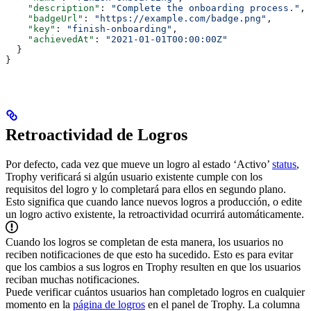
    "description"
: 
"Complete the onboarding process."
,
    "badgeUrl"
: 
"https://example.com/badge.png"
,
    "key"
: 
"finish-onboarding"
,
    "achievedAt"
: 
"2021-01-01T00:00:00Z"
  }
}
Retroactividad de Logros
Por defecto, cada vez que mueve un logro al estado ‘Activo’
status
,
Trophy verificará si algún usuario existente cumple con los
requisitos del logro y lo completará para ellos en segundo plano.
Esto significa que cuando lance nuevos logros a producción, o edite
un logro activo existente, la retroactividad ocurrirá automáticamente.
Cuando los logros se completan de esta manera, los usuarios no
reciben notificaciones de que esto ha sucedido. Esto es para evitar
que los cambios a sus logros en Trophy resulten en que los usuarios
reciban muchas notificaciones.
Puede verificar cuántos usuarios han completado logros en cualquier
momento en la
página de logros
en el panel de Trophy. La columna