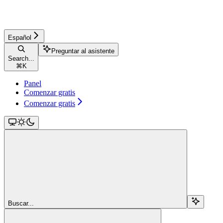
Español
Preguntar al asistente
Search...
⌘
K
Panel
Comenzar gratis
Comenzar gratis
Buscar...