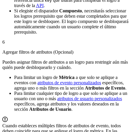
referencia única
que usarás para completar el logro a
key
través de la
API
.
Si elegiste el disparador
Compuesto
, necesitarás seleccionar
los logros prerequisito que deben estar completados para que
este logro se desbloquee. El logro compuesto se desbloqueará
automáticamente cuando un usuario complete el último
prerequisito.
6
Agregar filtros de atributos (Opcional)
Puedes asignar filtros de atributos a un logro para restringir aún más
quién puede desbloquearlo y cuándo.
Para limitar un logro de
Métrica
a que solo se aplique a
eventos con
atributos de evento personalizados
específicos,
agrega uno o más filtros en la sección
Atributos de Evento
.
Para limitar cualquier tipo de logro a que solo se aplique a un
usuario con uno o más
atributos de usuario personalizados
específicos, agrega atributos y los valores deseados en la
sección
Atributos de Usuario
.
Cuando estableces múltiples filtros de atributos de evento, todos
deben coincidir para que se aplique el logro de métrica. En las