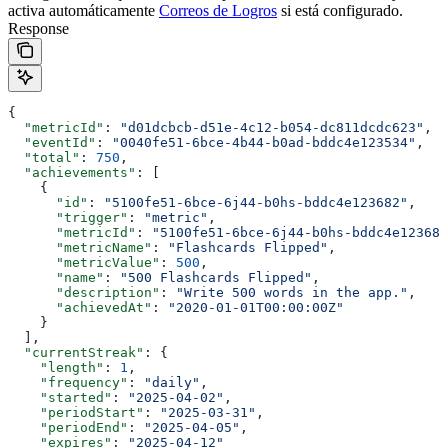
activa automáticamente
Correos de Logros
si está configurado.
Response
{
  "metricId"
: 
"d01dcbcb-d51e-4c12-b054-dc811dcdc623"
,
  "eventId"
: 
"0040fe51-6bce-4b44-b0ad-bddc4e123534"
,
  "total"
: 
750
,
  "achievements"
: [
    {
      "id"
: 
"5100fe51-6bce-6j44-b0hs-bddc4e123682"
,
      "trigger"
: 
"metric"
,
      "metricId"
: 
"5100fe51-6bce-6j44-b0hs-bddc4e123682
      "metricName"
: 
"Flashcards Flipped"
,
      "metricValue"
: 
500
,
      "name"
: 
"500 Flashcards Flipped"
,
      "description"
: 
"Write 500 words in the app."
,
See all 79 lines
      "achievedAt"
: 
"2020-01-01T00:00:00Z"
    }
  ],
  "currentStreak"
: {
    "length"
: 
1
,
Logros de API
    "frequency"
: 
"daily"
,
    "started"
: 
"2025-04-02"
,
    "periodStart"
: 
"2025-03-31"
,
Los logros de API solo se pueden completar una vez y son útiles
    "periodEnd"
: 
"2025-04-05"
,
para recompensar a los usuarios por realizar acciones específicas.
    "expires"
: 
"2025-04-12"