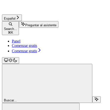
Español
Preguntar al asistente
Search...
⌘
K
Panel
Comenzar gratis
Comenzar gratis
Buscar...