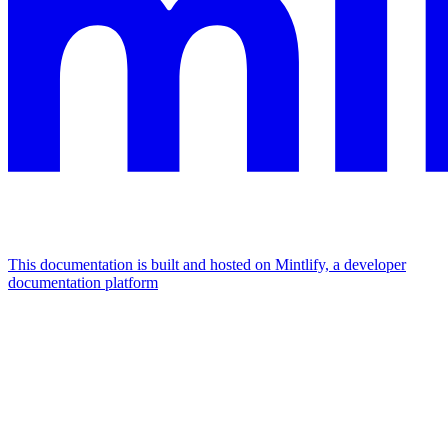
This documentation is built and hosted on Mintlify, a developer
documentation platform
Assistant
Responses
are
generated