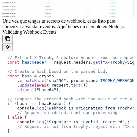
Una vez que tengas tu secreto de webhook, estás listo para
comenzar a validar eventos. Aquí tienes un ejemplo en Node.js:
Validating Webhook Events
  // Extract X-Trophy-Signature header from the request
  const
 hmacHeader
 =
 request
.
headers
.
get
(
"X-Trophy-Sign
  // Create a hash based on the parsed body
  const
 hash
 =
 crypto
      .
createHmac
(
"sha256"
, 
process
.
env
.
TROPHY_WEBHOOK_
      .
update
(
await
 request
.
text
())
      .
digest
(
"base64"
);
  // Compare the created hash with the value of the X-T
  if
 (
hash
 ===
 hmacHeader
) {
      console
.
log
(
"Webhook is originating from Trophy"
)
      // Request validated, continue processing
  } 
else
 {
      console
.
log
(
"Signature is invalid, rejected"
);
      // Request is not from Trophy, reject with 4XX st
  }