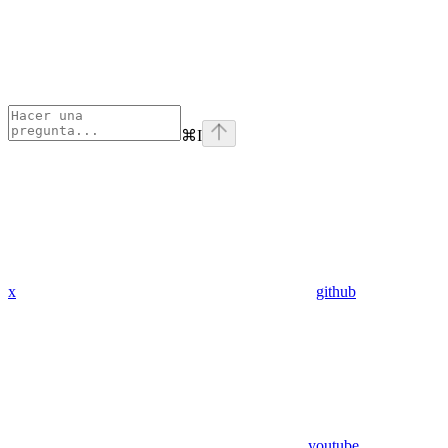
⌘
I
x
github
youtube